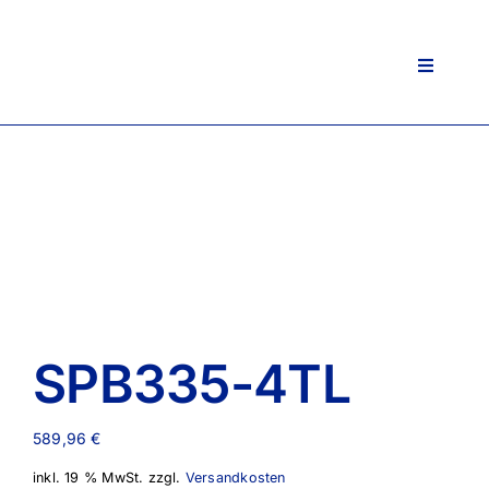
Zum
Inhalt
springen
Toggle
Navigati
SPB335-4TL
589,96
€
inkl. 19 % MwSt.
zzgl.
Versandkosten