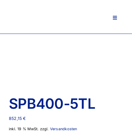
Zum
Inhalt
springen
Toggle
Navigati
SPB400-5TL
852,15
€
inkl. 19 % MwSt.
zzgl.
Versandkosten