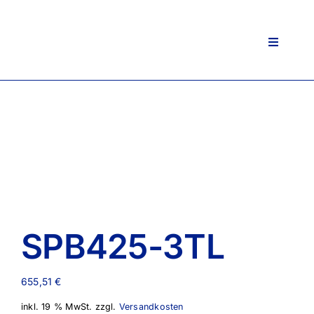
Zum
Inhalt
springen
Toggle
Navigati
SPB425-3TL
655,51
€
inkl. 19 % MwSt.
zzgl.
Versandkosten