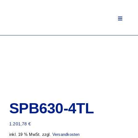
Zum
Inhalt
springen
Toggle
Navigati
SPB630-4TL
1.201,78
€
inkl. 19 % MwSt.
zzgl.
Versandkosten