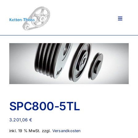
Zum
Inhalt
springen
Toggle
Navigati
Ansprechpartner
Über uns
Lieferportfolio
SPC800-5TL
AGB
3.201,06
€
inkl. 19 % MwSt.
zzgl.
Versandkosten