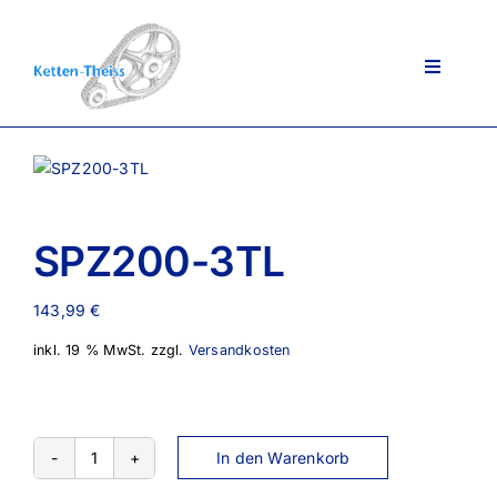
Zum
Inhalt
springen
Toggle
Navigati
Ansprechpartner
SPZ200-3TL
Über uns
143,99
€
Lieferportfolio
inkl. 19 % MwSt.
zzgl.
Versandkosten
AGB
In den Warenkorb
SPZ200-
3TL