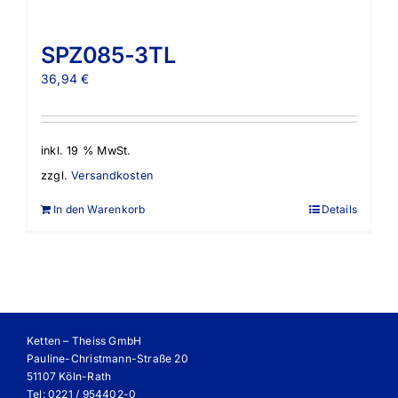
SPZ085-3TL
36,94
€
inkl. 19 % MwSt.
zzgl.
Versandkosten
In den Warenkorb
Details
Ketten – Theiss GmbH
Pauline-Christmann-Straße 20
51107 Köln-Rath
Tel: 0221 / 954402-0