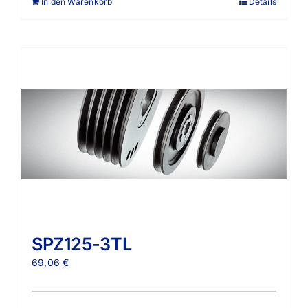
In den Warenkorb
Details
SPZ125-3TL
69,06
€