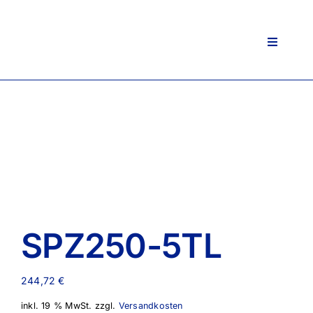
Zum
Inhalt
springen
Toggle
Navigati
SPZ250-5TL
244,72
€
inkl. 19 % MwSt.
zzgl.
Versandkosten