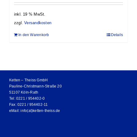
inkl. 19 % MwSt.
zzgl.
Versandkosten
In den Warenkorb
Details
Ketten – Theiss GmbH
Pauline-Christmann-Straße 20
51107 Köln-Rath
Tel: 0221 / 954402-0
Fax: 0221 / 954402-11
eMail:
info(at)ketten-theiss.de