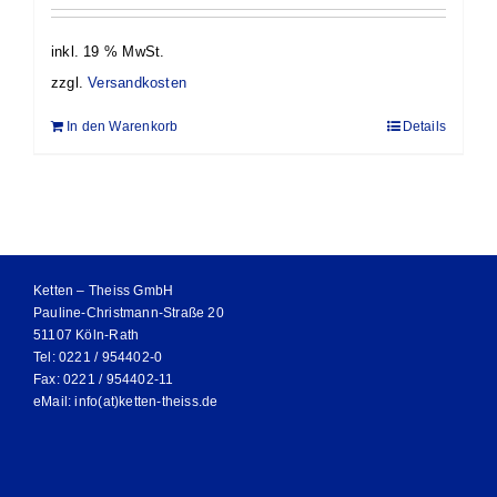
inkl. 19 % MwSt.
zzgl.
Versandkosten
In den Warenkorb
Details
Ketten – Theiss GmbH
Pauline-Christmann-Straße 20
51107 Köln-Rath
Tel: 0221 / 954402-0
Fax: 0221 / 954402-11
eMail:
info(at)ketten-theiss.de