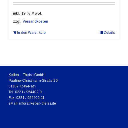
inkl. 19 % MwSt.
zzgl.
Versandkosten
In den Warenkorb
Details
Ketten – Theiss GmbH
Pauline-Christmann-Straße 20
51107 Köln-Rath
Tel: 0221 / 954402-0
Fax: 0221 / 954402-11
eMail:
info(at)ketten-theiss.de