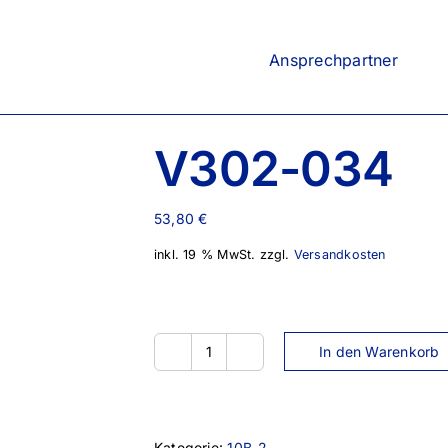
Ansprechpartner
V302-034
53,80
€
inkl. 19 % MwSt.
zzgl.
Versandkosten
In den Warenkorb
V302-
034
Menge
Kategorie:
10B-2