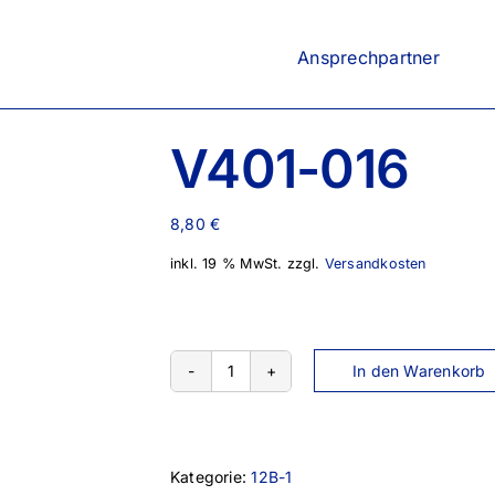
Ansprechpartner
V401-016
8,80
€
inkl. 19 % MwSt.
zzgl.
Versandkosten
In den Warenkorb
V401-
016
Menge
Kategorie:
12B-1