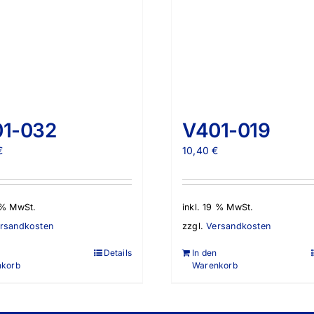
1-032
V401-019
€
10,40
€
9 % MwSt.
inkl. 19 % MwSt.
rsandkosten
zzgl.
Versandkosten
Details
In den
nkorb
Warenkorb