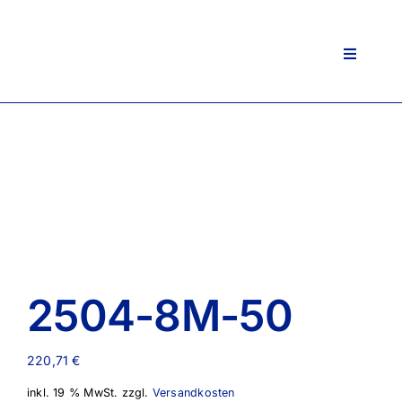
Zum
Inhalt
springen
Toggle
Navigati
2504-8M-50
220,71
€
inkl. 19 % MwSt.
zzgl.
Versandkosten