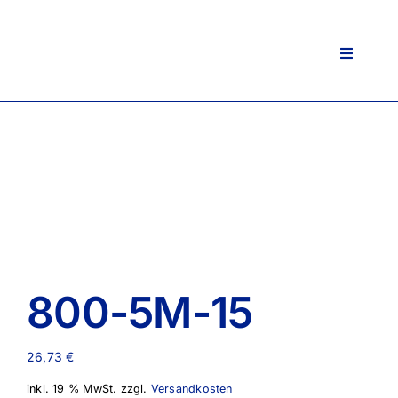
Zum
Inhalt
springen
Toggle
Navigati
800-5M-15
26,73
€
inkl. 19 % MwSt.
zzgl.
Versandkosten