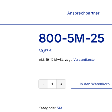
Ansprechpartner
800-5M-25
39,57
€
inkl. 19 % MwSt.
zzgl.
Versandkosten
In den Warenkorb
800-
5M-
25
Menge
Kategorie:
5M