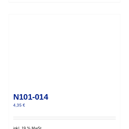
N101-014
4,35
€
inkl. 19 % MwSt.