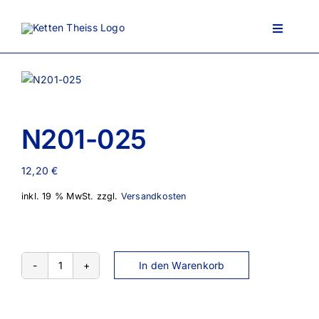
Zum
Inhalt
Toggle
springen
Navigati
Ansprechpartner
N201-025
Über uns
12,20
€
inkl. 19 % MwSt.
zzgl.
Versandkosten
Lieferportfolio
AGB
In den Warenkorb
N201-
025
Menge