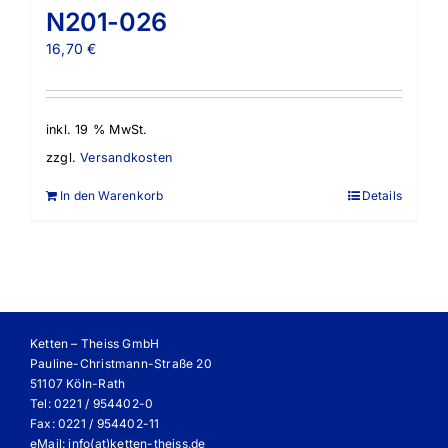
N201-026
16,70
€
inkl. 19 % MwSt.
zzgl.
Versandkosten
In den Warenkorb
Details
Ketten – Theiss GmbH
Pauline-Christmann-Straße 20
51107 Köln-Rath
Tel: 0221 / 954402-0
Fax: 0221 / 954402-11
eMail:
info(at)ketten-theiss.de