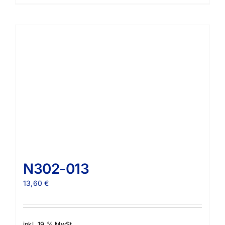
N302-013
13,60
€
inkl. 19 % MwSt.