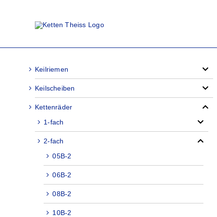
Zum
Inhalt
springen
Keilriemen
Keilscheiben
Kettenräder
1-fach
2-fach
05B-2
06B-2
08B-2
10B-2