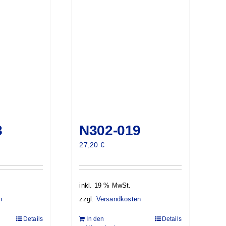
8
N302-019
27,20
€
inkl. 19 % MwSt.
n
zzgl.
Versandkosten
Details
In den
Details