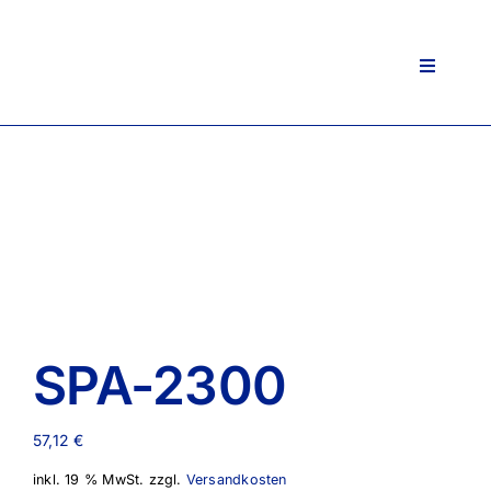
Zum
Inhalt
springen
Toggle
Navigati
SPA-2300
57,12
€
inkl. 19 % MwSt.
zzgl.
Versandkosten