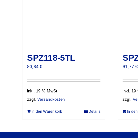
SPZ118-5TL
SPZ
80,84
€
91,77
€
inkl. 19 % MwSt.
inkl. 1
zzgl.
Versandkosten
zzgl.
Ve
In den Warenkorb
Details
In de