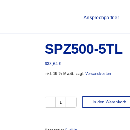
Ansprechpartner
SPZ500-5TL
633,64
€
inkl. 19 % MwSt.
zzgl.
Versandkosten
In den Warenkorb
SPZ500-
5TL
Menge
Kategorie:
5-rillig