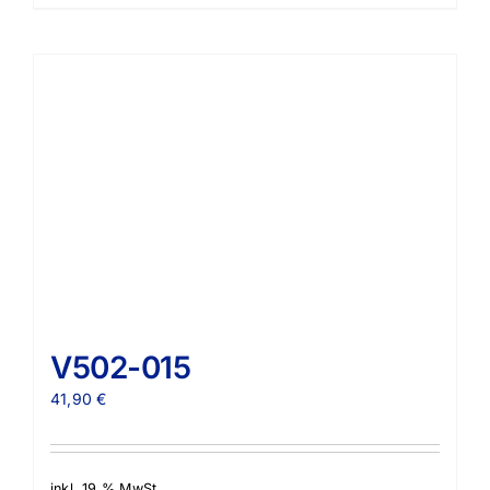
V502-015
41,90
€
inkl. 19 % MwSt.