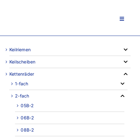
Zum
Inhalt
springen
Toggle
Navigati
Keilriemen
Keilscheiben
Kettenräder
1-fach
2-fach
05B-2
06B-2
08B-2